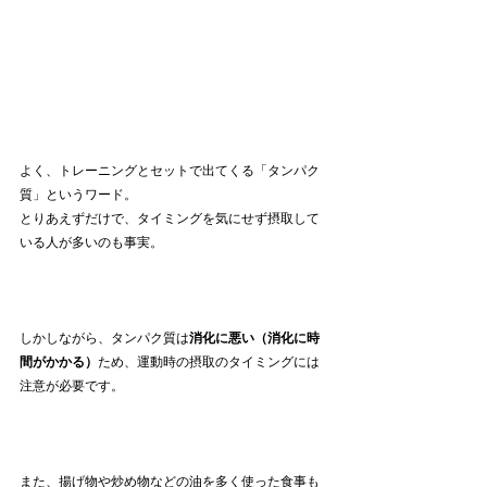
よく、トレーニングとセットで出てくる「
タンパク
質
」というワード。
とりあえずだけで、タイミングを気にせず摂取して
いる人が多いのも事実。
しかしながら、
タンパク質
は
消化に悪い（消化に時
間がかかる）
ため、運動時の摂取のタイミングには
注意が必要です。
また、
揚げ物や炒め物などの
油を多く使った食事も