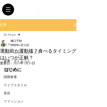
記事
All Posts
樋口千紗
All Posts
2020年4月25日
運動前か運動後？食べるタイミング
ミス・ミセスコンテスト
はいつが正解？
食事・ダイエット
更新日：
2021年1月31日
はじめに
マインド
国際教養
ライフスタイル
美容
ファッション