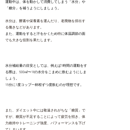
運動中は、体を動かして消費してしまう「水分」や
「糖分」を補うようにしましょう。
水分は、酵素や栄養素を運んだり、老廃物を排出す
る働きなどがあります。
また、運動をすると汗をかくため
特
に
体温調節の面
でも大きな役割を果たします。
水分補給量の目安としては、例えば1時間の運動をす
る際は、500㎖〜1ℓの水分をこまめに飲むようにしま
しょう。
15分に1度コップ一杯程ずつ度飲むのが理想です。
また、ダイエット中には敬遠されがちな「糖質」で
すが、糖質が不足することによって疲労を招き、体
力維持やトレーニング強度、パフォーマンスを下げ
てしまいます。