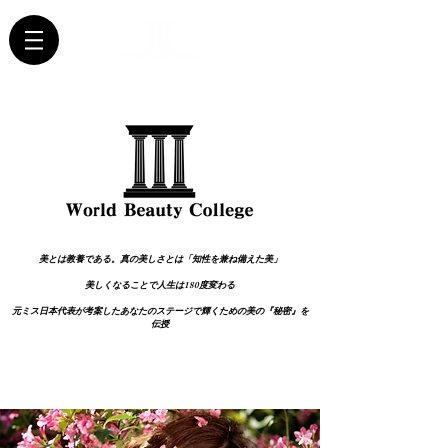
美とは教養である。真の美しさとは「知性を兼ね備えた美」
美しくなることで人生は180度変わる
元ミス日本代表が考案した
あなたのステージで輝くための美の『秘密』を
伝授