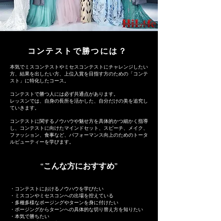
コンテストで勝つには？
本気でミスコンテストやミセスコンテストにチャレンジしたい
方、結果を出したい方、上位入賞を目指す方のための「コンテ
スト」に特化したコース。
コンテストで勝つ人には必ず共通点があります。
レッスンでは、自身の長所を活かした、自分だけの美を追究し
ていきます。
コンテストに関するノウハウや魅せ方を具体的かつ細かく指導
し、
コンテストに向けたマインドセット、スピーチ、メイク、
ファッション、食事
など、パフォーマンス向上のためのトータ
ルビューティーを学びます。
“こんな方におすすめ”
・コンテストにおけるノウハウを学びたい
・ミスコンやミセスコンへの出場を控えている
・多種多様なポージングやターンを身に付けたい
・ポージングからターンへの具体的な切り替え方を知りたい
​​・本気で勝ちたい