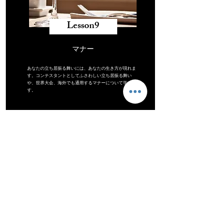
​Lesson9
マナー
あなたの立ち居振る舞いには、あなたの生き方が現れま
す。コンテスタントとしてふさわしい立ち居振る舞い
や、世界大会、海外でも通用するマナーについて学びま
す。
「Pageant Course -コンテスト対策-」
全18時間（120分×9回）
¥ 298,000（税抜）
※お支払いは方法は、銀行振込（振込手数料別途）／現金となります。