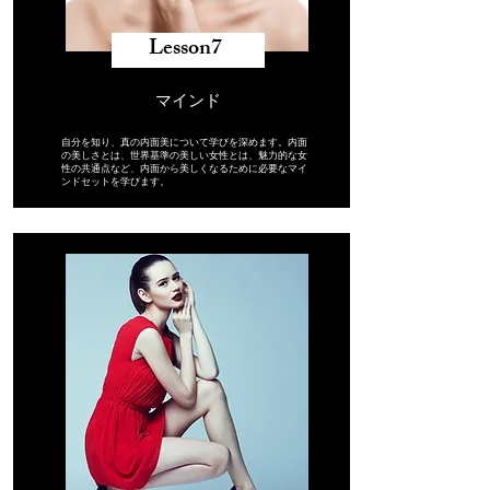
​Lesson7 ​
マインド
自分を知り、真の内面美について学びを深めます。
内面
の美しさとは、
世界基準の美しい女性とは、
魅力的な女
性の共通点
など、内面から美しくなるために必要なマイ
ンドセットを学びます。