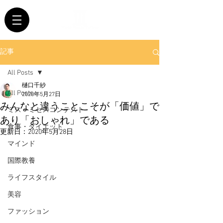
記事
All Posts
樋口千紗
All Posts
2020年5月27日
みんなと違うことこそが「価値」で
ミス・ミセスコンテスト
あり「おしゃれ」である
食事・ダイエット
更新日：
2020年5月28日
マインド
国際教養
ライフスタイル
美容
ファッション